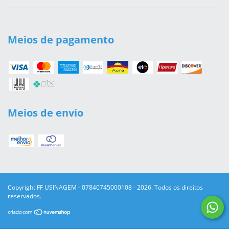
Meios de pagamento
Meios de envio
Copyright FF USINAGEM - 07840745000108 - 2026. Todos os direitos
reservados.