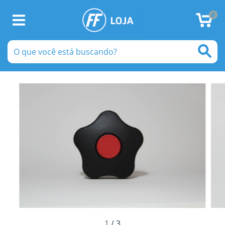
0
1
/
3